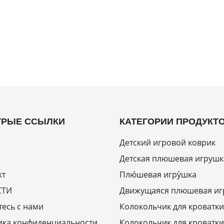
РЫЕ ССЫЛКИ
КАТЕГОРИИ ПРОДУКТ
Детский игровой коврик
Детская плюшевая игрушк
кт
Плю́шевая игру́шка
СТИ
Движущаяся плюшевая иг
есь с нами
Колокольчик для кроватки
ика конфиденциальности
Колокольчик для кроватки