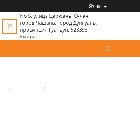
Язык
No 5, улица Цзиюань, Сячэн,
город Чашань, город Дунгуань,
провинция Гуандун, 523393,
Китай
ом
Продукция
Плю́шевая игру́шка
Плюшевые игрушки слон