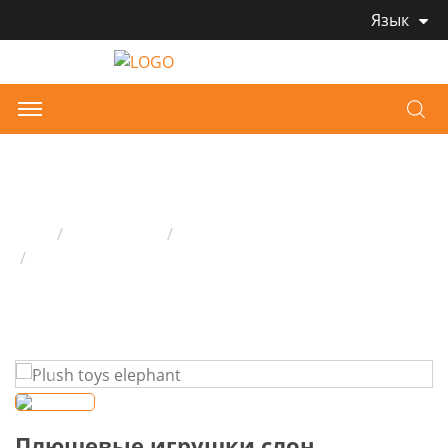
Язык
Плюшевые игрушки слон
Дом
Продукция
Плю́шевая игру́шка
Плюшевые игрушки слон
Плюшевые игрушки слон