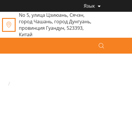
Язык
No 5, улица Цзиюань, Сячэн,
город Чашань, город Дунгуань,
провинция Гуандун, 523393,
Китай
ом
Плюшевые брелки
Плюшевые брелки