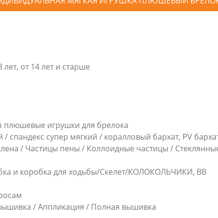
ИНДИВИДУАЛЬНАЯ МЯГКАЯ ИГРУШКА ПЛЮШЕВЫЙ БРЕЛО
13 лет, от 14 лет и старше
аз плюшевые игрушки для брелока
/ спандекс супер мягкий / коралловый бархат, PV барха
лена / Частицы пены / Коллоидные частицы / Стеклянны
бка и коробка для ходьбы/Скелет/КОЛОКОЛЬЧИКИ, BB
просам
 вышивка / Аппликация / Полная вышивка