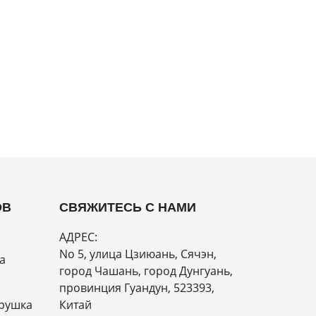
ОВ
СВЯЖИТЕСЬ С НАМИ
АДРЕС:
No 5, улица Цзиюань, Сячэн,
а
город Чашань, город Дунгуань,
провинция Гуандун, 523393,
рушка
Китай