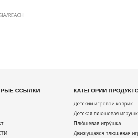
SIA/REACH
РЫЕ ССЫЛКИ
КАТЕГОРИИ ПРОДУКТ
Детский игровой коврик
Детская плюшевая игрушк
кт
Плю́шевая игру́шка
СТИ
Движущаяся плюшевая иг