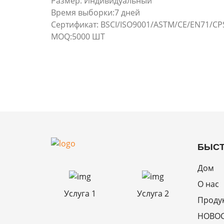
Размер: Индивидуальный
Время выборки:7 дней
Сертификат: BSCI/ISO9001/ASTM/CE/EN71/CP
MOQ:5000 ШТ
БЫСТ
Дом
О нас
Услуга 1
Услуга 2
Проду
НОВО