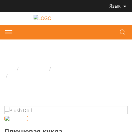
Язык
Плюшевая кукла
Дом
Продукция
Детская плюшевая игрушка
Плюшевая кукла
Плюшевая кукла