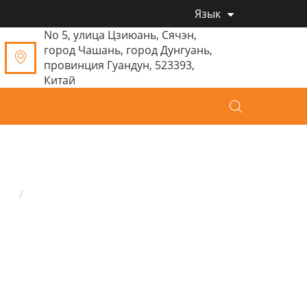
Язык
No 5, улица Цзиюань, Сячэн,
город Чашань, город Дунгуань,
провинция Гуандун, 523393,
Китай
ом
Продукция
Детская плюшевая игрушка
Плюшевые детские игрушки