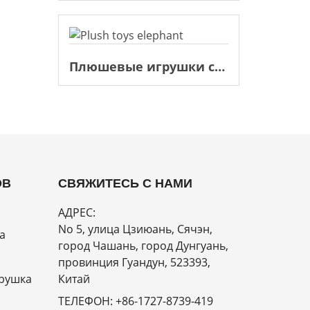
Плюшевые игрушки слон
ОВ
СВЯЖИТЕСЬ С НАМИ
АДРЕС:
No 5, улица Цзиюань, Сячэн,
а
город Чашань, город Дунгуань,
провинция Гуандун, 523393,
рушка
Китай
ТЕЛЕФОН:
+86-1727-8739-419