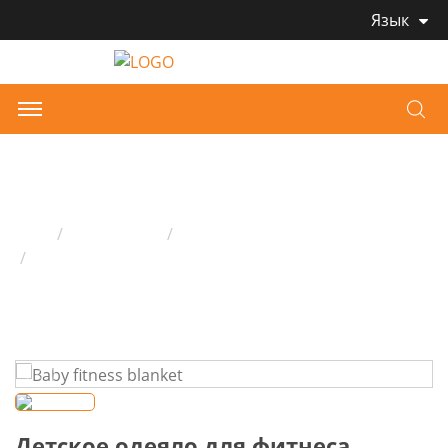
Язык
Детское одеяло для фитнеса
Дом
Продукция
Детский игровой коврик
Детское одеяло для фитнеса
Детское одеяло для фитнеса