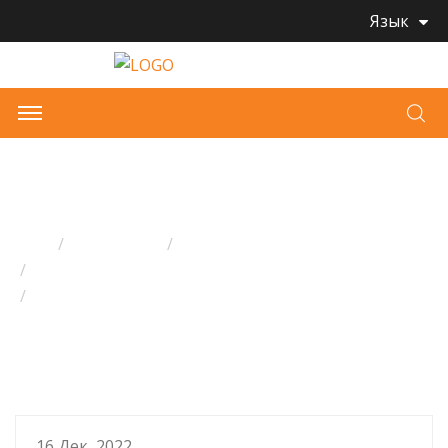
Язык
НОВОСТИ
Дом
Все статьи
Новости Bmckt
Новости отрасли
Состояние продаж на мировом рынке игрушек:
плюшевые игрушки доминируют в росте рынка
16 Дек, 2022